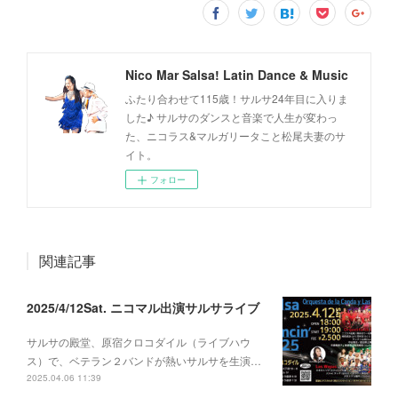
Nico Mar Salsa! Latin Dance & Music
ふたり合わせて115歳！サルサ24年目に入りま
した♪ サルサのダンスと音楽で人生が変わっ
た、ニコラス&マルガリータこと松尾夫妻のサ
イト。
フォロー
関連記事
2025/4/12Sat. ニコマル出演サルサライブ
サルサの殿堂、原宿クロコダイル（ライブハウ
ス）で、ベテラン２バンドが熱いサルサを生演…
2025.04.06 11:39